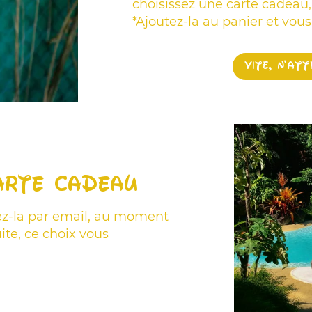
choisissez une carte cadeau,
*Ajoutez-la au panier et vous 
Vite, n'at
arte cadeau
ez-la par email, au moment
te, ce choix vous