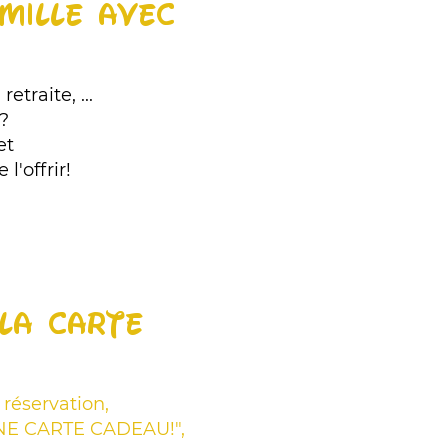
AMILLE AVEC
etraite, ...
?
et
'offrir!
la carte
réservation,
UNE CARTE CADEAU!",