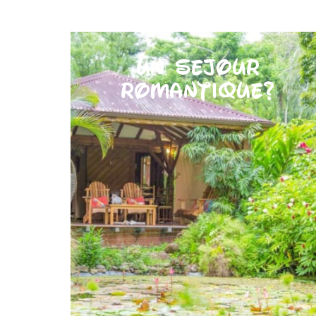
Un séjour
romantique?