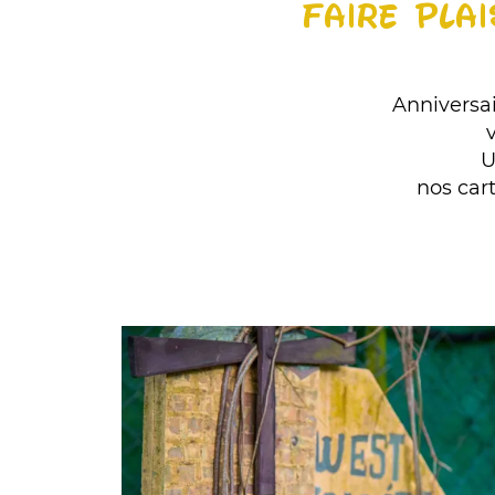
FAIRE PLAI
Anniversair
U
nos car