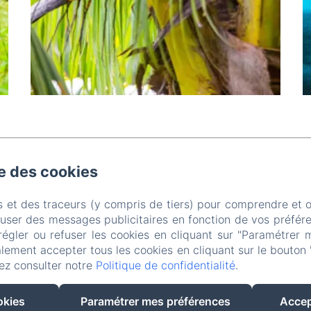
se des cookies
ns des plaines , Pointe-Noire
Téléphone: +590590929617 / 06903
s et des traceurs (y compris de tiers) pour comprendre et 
contact@westindiescottage.com
fuser des messages publicitaires en fonction de vos préfére
Accueil
Nos cottages
Nos services
Contact
Partenaires
régler ou refuser les cookies en cliquant sur "Paramétrer 
lement accepter tous les cookies en cliquant sur le bouton 
EN
FR
ez consulter notre
Politique de confidentialité
.
Créé par Amenitiz
okies
Paramétrer mes préférences
Accep