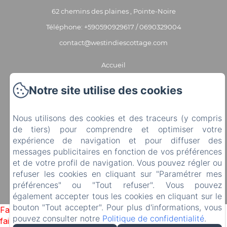
62 chemins des plaines , Pointe-Noire
Téléphone: +590590929617 / 0690329004
contact@westindiescottage.com
Accueil
Nos cottages
Notre site utilise des cookies
Nos services
Contact
Nous utilisons des cookies et des traceurs (y compris
Partenaires
de tiers) pour comprendre et optimiser votre
expérience de navigation et pour diffuser des
EN
FR
messages publicitaires en fonction de vos préférences
et de votre profil de navigation. Vous pouvez régler ou
refuser les cookies en cliquant sur "Paramétrer mes
préférences" ou "Tout refuser". Vous pouvez
également accepter tous les cookies en cliquant sur le
bouton "Tout accepter". Pour plus d'informations, vous
Failed to load BookingEngine/index: Loading chunk 1322
pouvez consulter notre
Politique de confidentialité
.
failed. (missing: